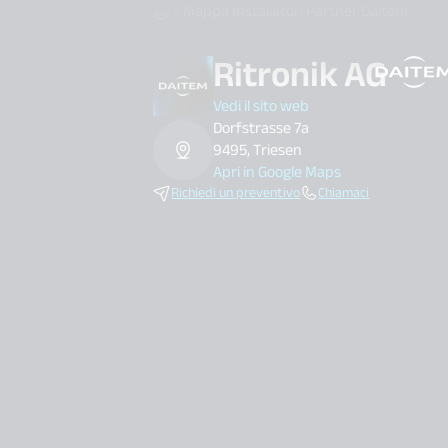
Mappa Installatori Partner Daitem
Ritronik AG
search.label
Vedi il sito web
Dorfstrasse 7a
9495, Triesen
Apri in Google Maps
Richiedi un preventivo
Chiamaci