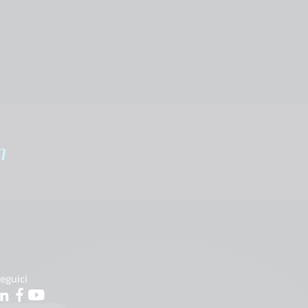
m
eguici