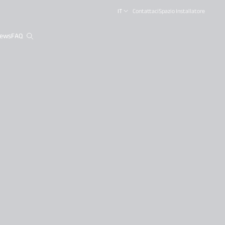
IT
Contattaci
Spazio Installatore
ews
FAQ
close