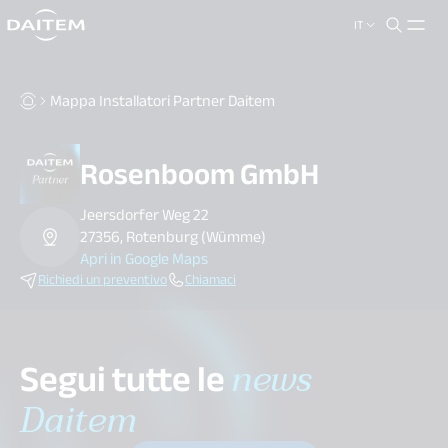
IT
search.label
close
Mappa Installatori Partner Daitem
Rosenboom GmbH
Jeersdorfer Weg 22
27356, Rotenburg (Wümme)
Apri in Google Maps
Richiedi un preventivo
Chiamaci
Segui tutte le
news
Daitem