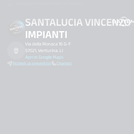
Mappa Installatori Partner Daitem
SANTALUCIA VINCENZO
search.label
IMPIANTI
Via della Monaca 16 G-F
57021, Venturina. LI
Apri in Google Maps
Richiedi un preventivo
Chiamaci