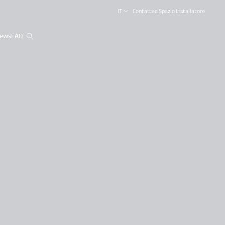
IT
Contattaci
Spazio Installatore
ews
FAQ
close