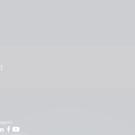
m
eguici