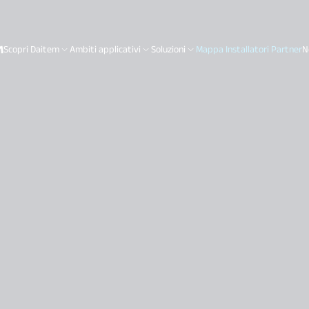
H
Scopri Daitem
Ambiti applicativi
Soluzioni
Mappa Installatori Partner
N