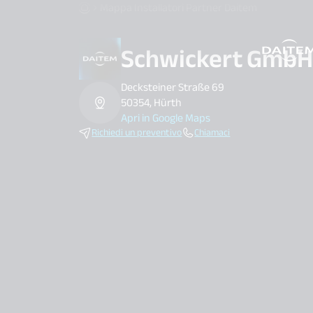
Mappa Installatori Partner Daitem
Schwickert Gmb
search.label
Decksteiner Straße 69
50354, Hürth
Apri in Google Maps
Richiedi un preventivo
Chiamaci