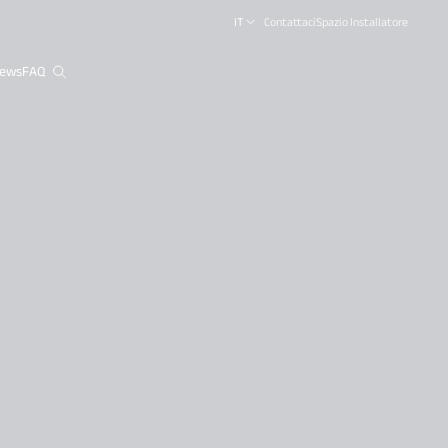
IT
Contattaci
Spazio Installatore
ews
FAQ
close