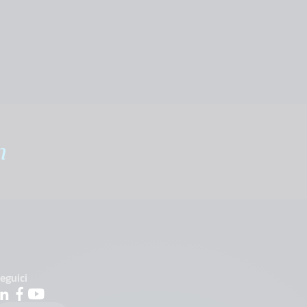
m
eguici