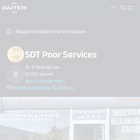
IT
search.label
close
Mappa Installatori Partner Daitem
SDT Poor Services
15-17 Grande rue
92310, Sèvres
Apri in Google Maps
Richiedi un preventivo
Chiamaci