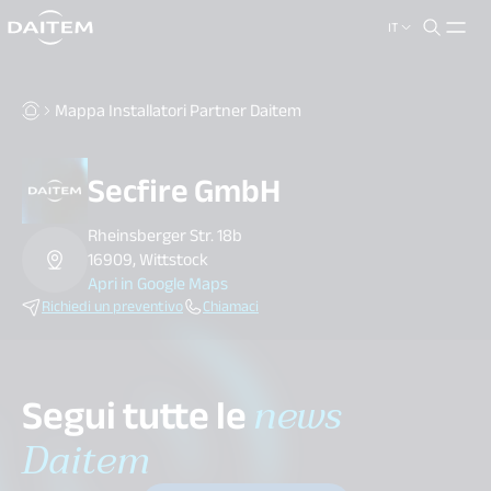
IT
search.label
close
Mappa Installatori Partner Daitem
Secfire GmbH
Rheinsberger Str. 18b
16909, Wittstock
Apri in Google Maps
Richiedi un preventivo
Chiamaci
Segui tutte le
news
Daitem