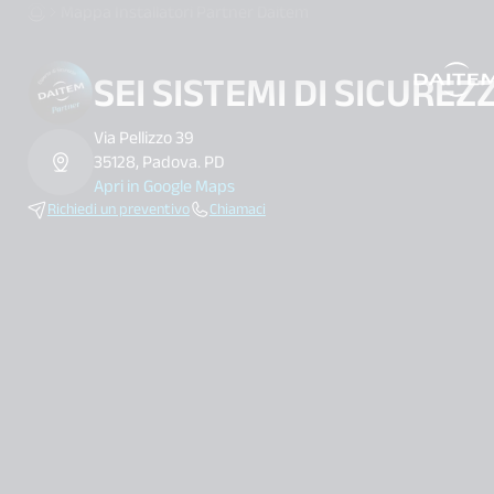
Mappa Installatori Partner Daitem
SEI SISTEMI DI SICUREZ
search.label
Via Pellizzo 39
35128, Padova. PD
Apri in Google Maps
Richiedi un preventivo
Chiamaci