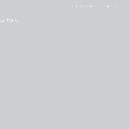
IT
Contattaci
Spazio Installatore
ews
FAQ
close