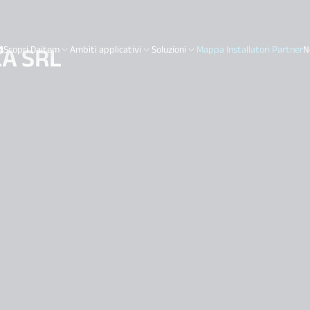
ZA SRL
Scopri Daitem
Ambiti applicativi
Soluzioni
Mappa Installatori Partner
N