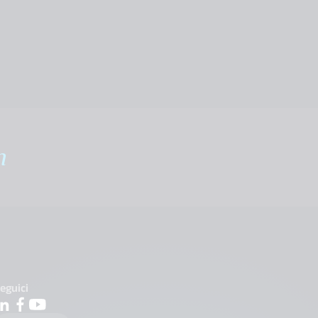
m
eguici