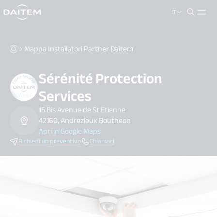
IT
search.label
close
Mappa Installatori Partner Daitem
Sérénité Protection
Services
15 Bis Avenue de St Etienne
42160, Andrezieux Boutheon
Apri in Google Maps
Richiedi un preventivo
Chiamaci