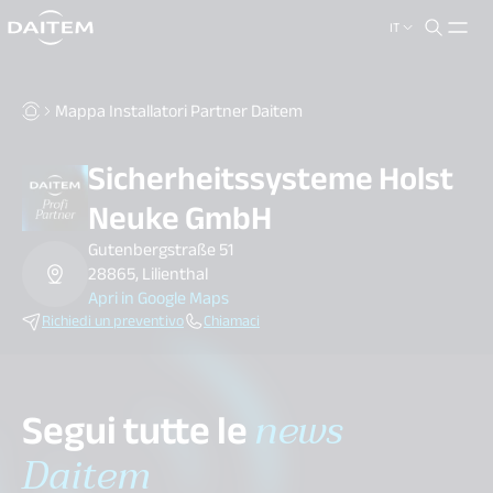
IT
search.label
close
Mappa Installatori Partner Daitem
Sicherheitssysteme Holst
Neuke GmbH
Gutenbergstraße 51
28865, Lilienthal
Apri in Google Maps
Richiedi un preventivo
Chiamaci
Segui tutte le
news
Daitem