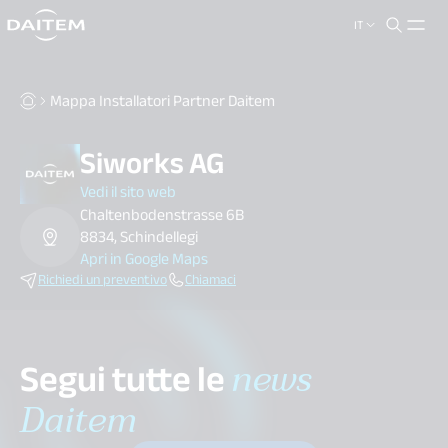
IT
search.label
close
Mappa Installatori Partner Daitem
Siworks AG
Vedi il sito web
Chaltenbodenstrasse 6B
8834, Schindellegi
Apri in Google Maps
Richiedi un preventivo
Chiamaci
Segui tutte le
news
Daitem