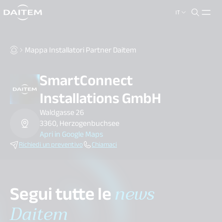
IT
search.label
close
Mappa Installatori Partner Daitem
SmartConnect
Installations GmbH
Waldgasse 26
3360, Herzogenbuchsee
Apri in Google Maps
Richiedi un preventivo
Chiamaci
Segui tutte le
news
Daitem