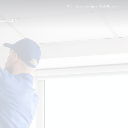
IT
Contattaci
Spazio Installatore
ews
FAQ
close