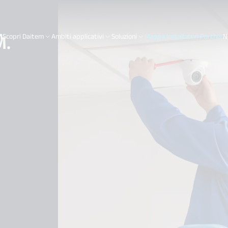
M.
Scopri Daitem
Ambiti applicativi
Soluzioni
Mappa Installatori Partner
N