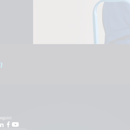
m
eguici