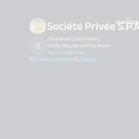
Mappa Installatori Partner Daitem
Société Privée S.P.
search.label
210 avenue Louis Pasteur
06190, Roquebrune Cap Martin
Apri in Google Maps
Richiedi un preventivo
Chiamaci