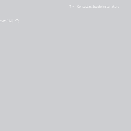
IT
Contattaci
Spazio Installatore
ews
FAQ
close