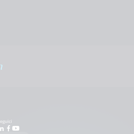
m
eguici