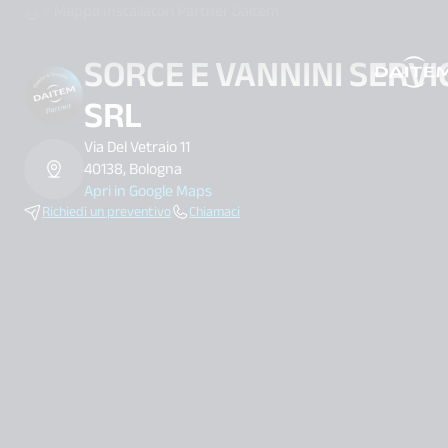
Mappa Installatori Partner Daitem
SORCE E VANNINI SERVI
search.label
SRL
Via Del Vetraio 11
40138, Bologna
Apri in Google Maps
Richiedi un preventivo
Chiamaci