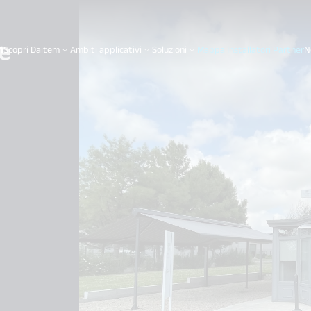
e
Scopri Daitem
Ambiti applicativi
Soluzioni
Mappa Installatori Partner
N