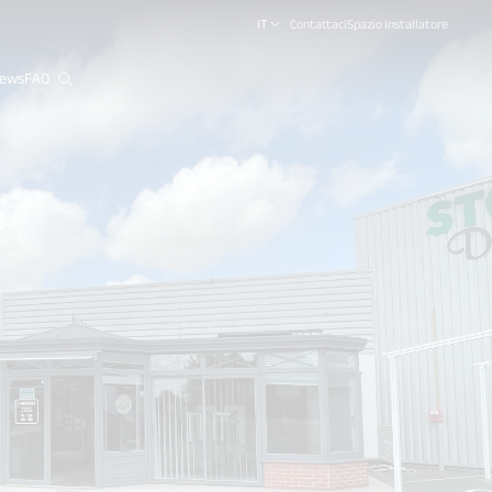
IT
Contattaci
Spazio Installatore
ews
FAQ
close