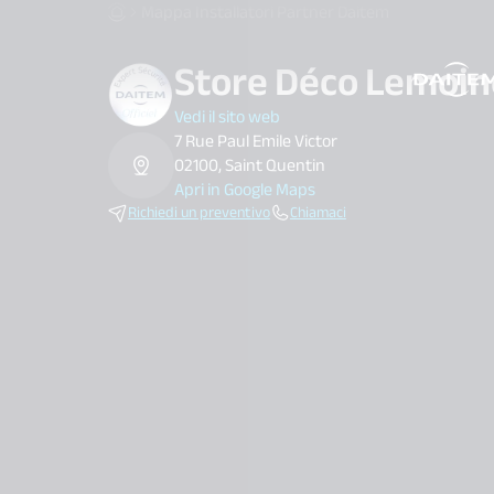
Mappa Installatori Partner Daitem
Store Déco Lemoin
search.label
Vedi il sito web
7 Rue Paul Emile Victor
02100, Saint Quentin
Apri in Google Maps
Richiedi un preventivo
Chiamaci