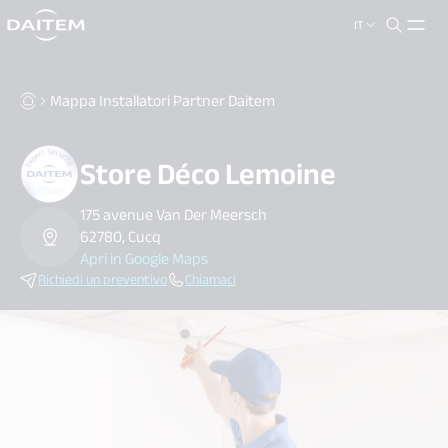
IT
search.label
close
Mappa Installatori Partner Daitem
Store Déco Lemoine
175 avenue Van Der Meersch
62780, Cucq
Apri in Google Maps
Richiedi un preventivo
Chiamaci