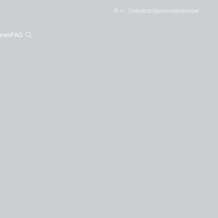
IT
Contattaci
Spazio Installatore
ews
FAQ
close