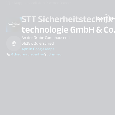
Mappa Installatori Partner Daitem
STT Sicherheitstechnik 
search.label
technologie GmbH & Co
An der Grube Camphausen 1
66287, Quierschied
Apri in Google Maps
Richiedi un preventivo
Chiamaci