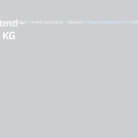
und -
Scopri Daitem
Ambiti applicativi
Soluzioni
Mappa Installatori Partner
N
. KG