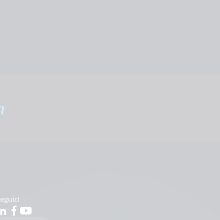
m
eguici