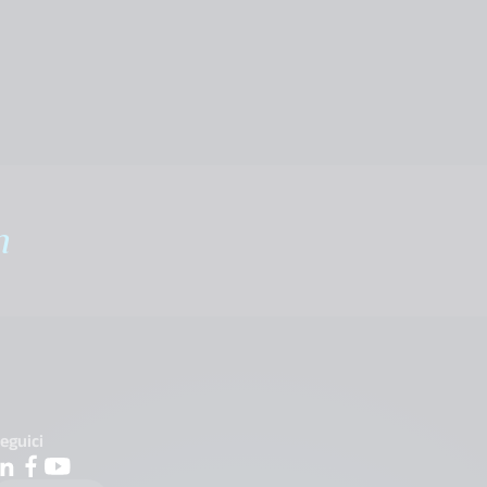
m
eguici