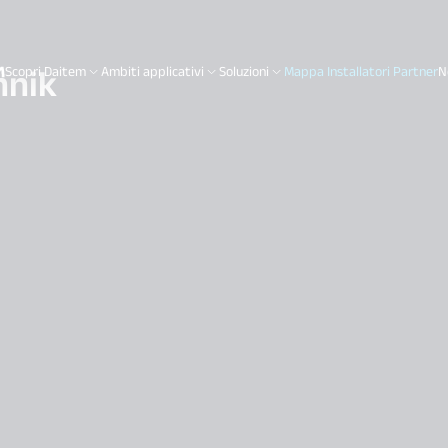
hnik
Scopri Daitem
Ambiti applicativi
Soluzioni
Mappa Installatori Partner
N