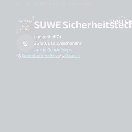
Mappa Installatori Partner Daitem
SUWE Sicherheitstec
search.label
Langenhof 7a
26160, Bad Zwischenahn
Apri in Google Maps
Richiedi un preventivo
Chiamaci