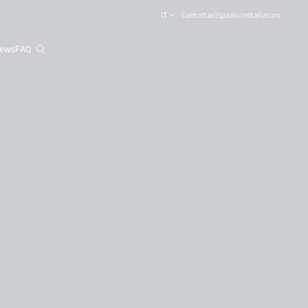
IT
Contattaci
Spazio Installatore
ews
FAQ
close