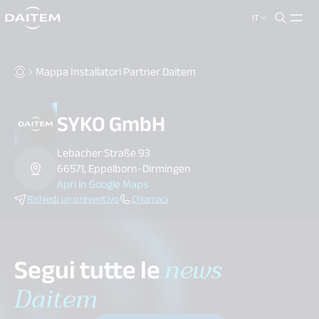
IT
search.label
close
Mappa Installatori Partner Daitem
SYKO GmbH
Lebacher Straße 93
66571, Eppelborn-Dirmingen
Apri in Google Maps
Richiedi un preventivo
Chiamaci
Segui tutte le
news
Daitem