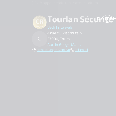
Mappa Installatori Partner Daitem
Tourlan Sécurité
search.label
Vedi il sito web
4 rue du Plat d'Etain
37000, Tours
Apri in Google Maps
Richiedi un preventivo
Chiamaci