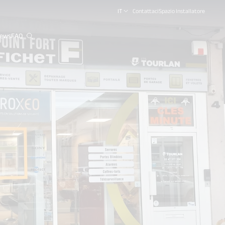
IT
Contattaci
Spazio Installatore
ews
FAQ
close