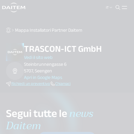
IT
search.label
close
Mappa Installatori Partner Daitem
TRASCON-ICT GmbH
Vedi il sito web
Steinbrunnengasse 6
5707, Seengen
Apri in Google Maps
Richiedi un preventivo
Chiamaci
Segui tutte le
news
Daitem