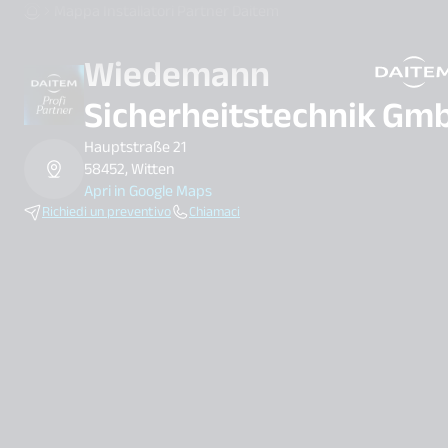
Mappa Installatori Partner Daitem
Wiedemann
search.label
Sicherheitstechnik Gm
Hauptstraße 21
58452, Witten
Apri in Google Maps
Richiedi un preventivo
Chiamaci