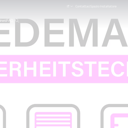
IT
Contattaci
Spazio Installatore
ews
FAQ
close