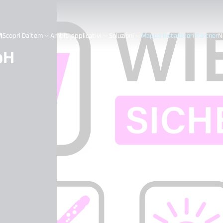
Scopri Daitem
Ambiti applicativi
Soluzioni
Mappa Installatori Partner
N
bH