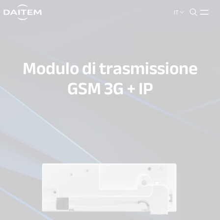
IT
search.label
close
Modulo di trasmissione
GSM 3G + IP