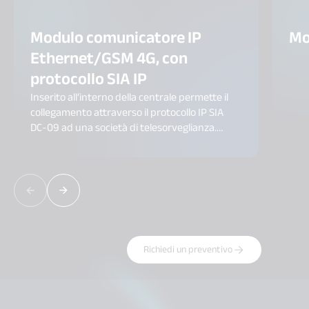
Modulo comunicatore IP
Mo
Ethernet/GSM 4G, con
protocollo SIA IP
Inserito all’interno della centrale permette il
collegamento attraverso il protocollo IP SIA
DC-09 ad una società di telesorveglianza.
Compresa pila Li-Ion RXU03X ricaricabile.
Compatibile con i prodotti della linea Daitem
con tecnologia TwinBand®
Richiedi un preventivo