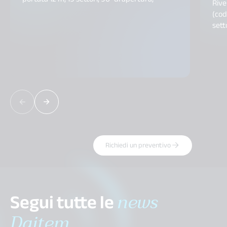
Rive
(cod
sett
Richiedi un preventivo
Segui tutte le
news
Daitem