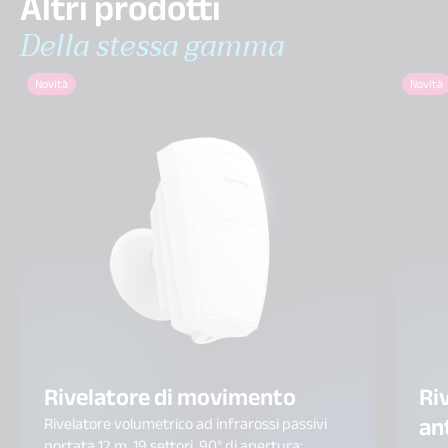
Altri prodotti
Della stessa gamma
Novità
Novità
Rivelatore di movimento
Ri
an
Rivelatore volumetrico ad infrarossi passivi
portata 12 m, 19 settori, 90° di apertura;