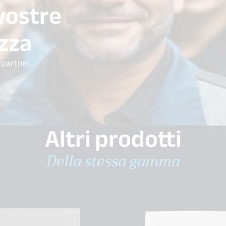
vostre
ezza
i partner
Altri prodotti
Della stessa gamma