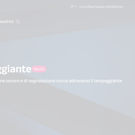
IT
Contattaci
Spazio Installatore
ews
FAQ
close
ggiante
Novità
arme sonoro e di segnalazione visiva attraverso il lampeggiante