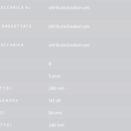
attribute.boolean.yes
ECCANICA AL
attribute.boolean.yes
 BREVETTATO
attribute.boolean.yes
MECCANICA
8
5 anni
248 mm
TTO)
142 dB
 SONORA
84 mm
O)
248 mm
OTTO)