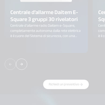
Centrale d’allarme Daitem E-
Ce
Square 3 gruppi 30 rivelatori
Sq
Centrale d'allarme radio Daitem e-Square,
Cent
completamente autonoma dalla rete elettrica
comp
è il cuore del Sistema di sicurezza, con una
è il
portata radio fino a 1000 m.
port
Richiedi un preventivo