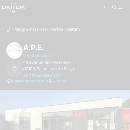
IT
search.label
close
Mappa Installatori Partner Daitem
A.P.E.
Vedi il sito web
48 avenue des Pyrenées
09100, Saint Jean du Falga
Apri in Google Maps
Richiedi un preventivo
Chiamaci