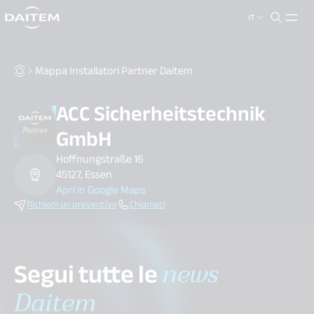
IT
search.label
close
Mappa Installatori Partner Daitem
ACC Sicherheitstechnik
GmbH
Hoffnungstraße 16
45127, Essen
Apri in Google Maps
Richiedi un preventivo
Chiamaci
Segui tutte le
news
Daitem