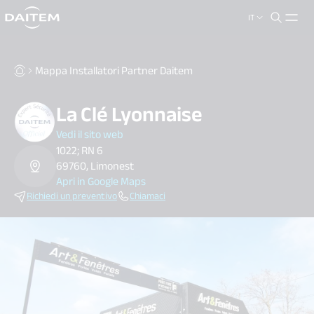
IT
search.label
close
Mappa Installatori Partner Daitem
La Clé Lyonnaise
Vedi il sito web
1022; RN 6
69760, Limonest
Apri in Google Maps
Richiedi un preventivo
Chiamaci