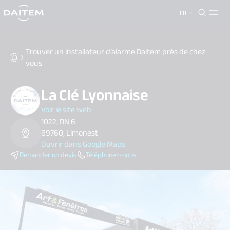
FR
search.label
close
Trouver un installateur d’alarme Daitem près de chez
vous
La Clé Lyonnaise
Voir le site web
1022; RN 6
69760, Limonest
Ouvrir dans Google Maps
Demander un devis
Téléphonez-nous