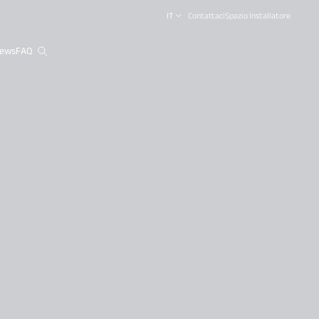
IT
Contattaci
Spazio Installatore
ews
FAQ
close