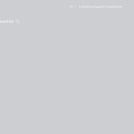
IT
Contattaci
Spazio Installatore
ews
FAQ
close