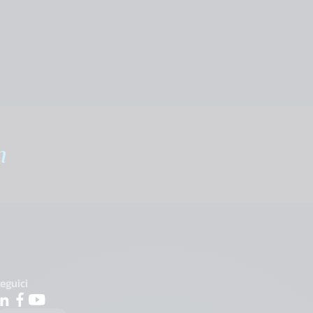
m
eguici