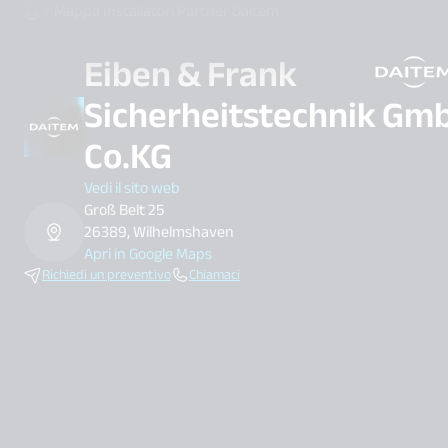
Mappa Installatori Partner Daitem
Eiben & Frank
search.label
Sicherheitstechnik Gm
Co.KG
Vedi il sito web
Groß Belt 25
26389, Wilhelmshaven
Apri in Google Maps
Richiedi un preventivo
Chiamaci