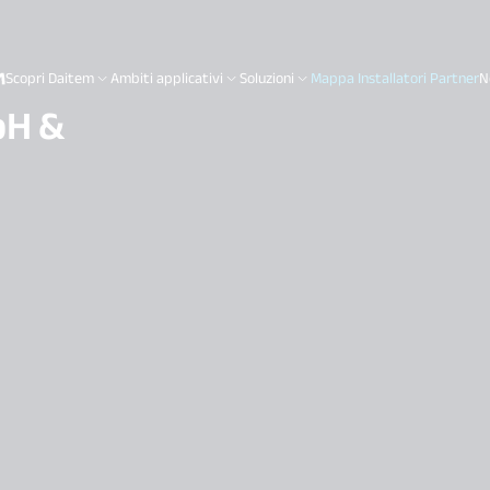
Scopri Daitem
Ambiti applicativi
Soluzioni
Mappa Installatori Partner
N
bH &