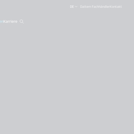
DE
Daitem Fachhändler
Kontakt
en
Karriere
close