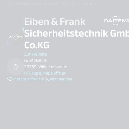
Wählen Sie einen Daitem Facherrichter aus
Eiben & Frank
D
search.label
Sicherheitstechnik Gm
Co.KG
Zur Website
Groß Belt 25
26389, Wilhelmshaven
In Google Maps öffnen
Angebot anfordern
Jetzt anrufen