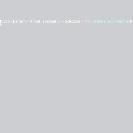
k
Scopri Daitem
Ambiti applicativi
Soluzioni
Mappa Installatori Partner
N