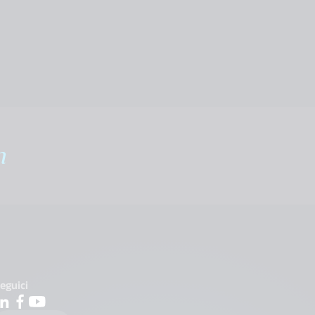
m
eguici