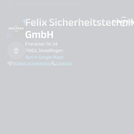
Mappa Installatori Partner Daitem
Felix Sicherheitstechni
search.label
GmbH
Fronäcker Str.34
71063, Sindelfingen
Apri in Google Maps
Richiedi un preventivo
Chiamaci