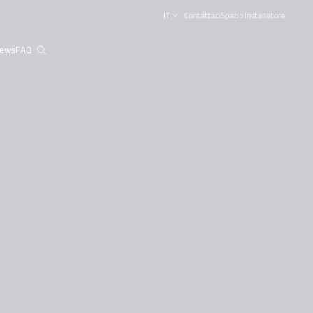
IT
Contattaci
Spazio Installatore
ews
FAQ
close