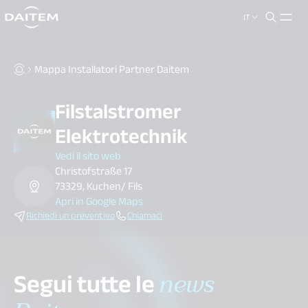
IT
search.label
close
Mappa Installatori Partner Daitem
Filstalstromer
Elektrotechnik
Vedi il sito web
Christofstraße 17
73329, Kuchen/ Fils
Apri in Google Maps
Richiedi un preventivo
Chiamaci
Segui tutte le
news