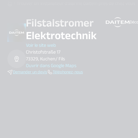
Trouver un installateur d’alarme Daitem près de chez vous
Filstalstromer
Déco
search.label
Elektrotechnik
Voir le site web
Christofstraße 17
73329, Kuchen/ Fils
Ouvrir dans Google Maps
Demander un devis
Téléphonez-nous