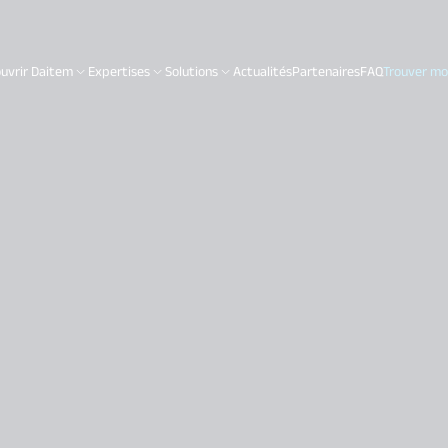
uvrir Daitem
Expertises
Solutions
Actualités
Partenaires
FAQ
Trouver mon