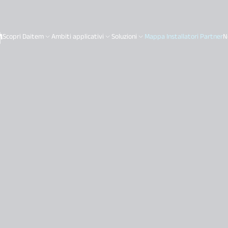
H
Scopri Daitem
Ambiti applicativi
Soluzioni
Mappa Installatori Partner
N