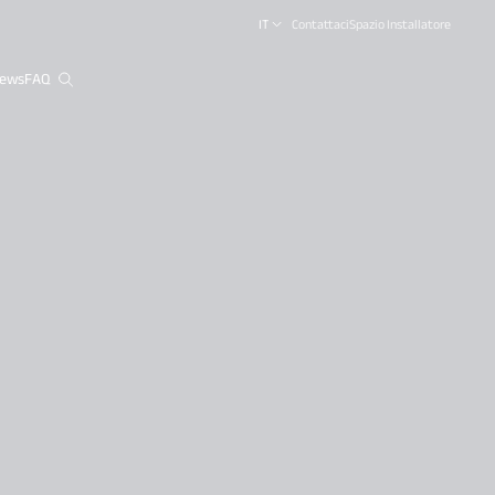
IT
Contattaci
Spazio Installatore
ews
FAQ
close