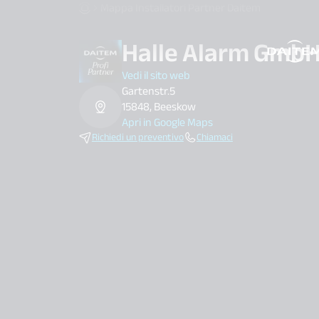
Mappa Installatori Partner Daitem
Halle Alarm Gmb
search.label
Vedi il sito web
Gartenstr.5
15848, Beeskow
Apri in Google Maps
Richiedi un preventivo
Chiamaci