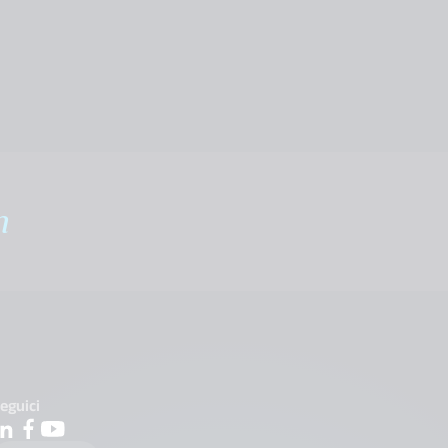
m
eguici