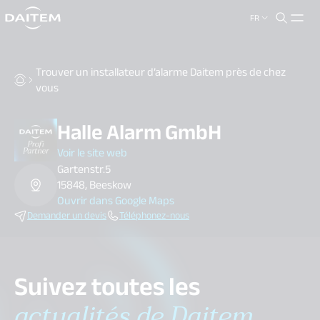
FR
search.label
close
Trouver un installateur d’alarme Daitem près de chez
vous
Halle Alarm GmbH
Voir le site web
Gartenstr.5
15848, Beeskow
Ouvrir dans Google Maps
Demander un devis
Téléphonez-nous
Suivez toutes les
actualités de Daitem