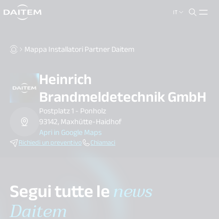
IT
search.label
close
Mappa Installatori Partner Daitem
Heinrich
Brandmeldetechnik GmbH
Postplatz 1 - Ponholz
93142, Maxhütte-Haidhof
Apri in Google Maps
Richiedi un preventivo
Chiamaci
Segui tutte le
news
Daitem