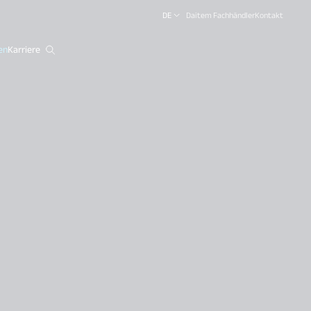
DE
Daitem Fachhändler
Kontakt
en
Karriere
close