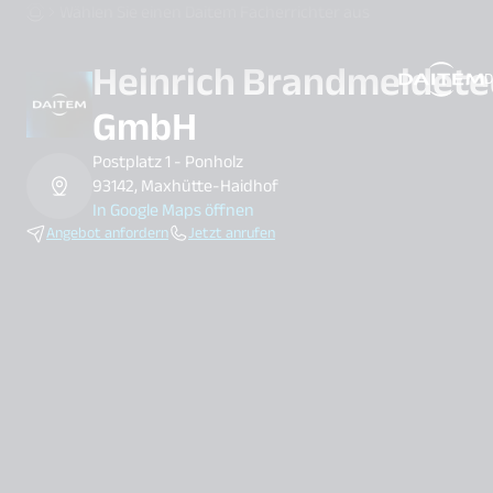
Wählen Sie einen Daitem Facherrichter aus
Heinrich Brandmeldete
D
search.label
GmbH
Postplatz 1 - Ponholz
93142, Maxhütte-Haidhof
In Google Maps öffnen
Angebot anfordern
Jetzt anrufen