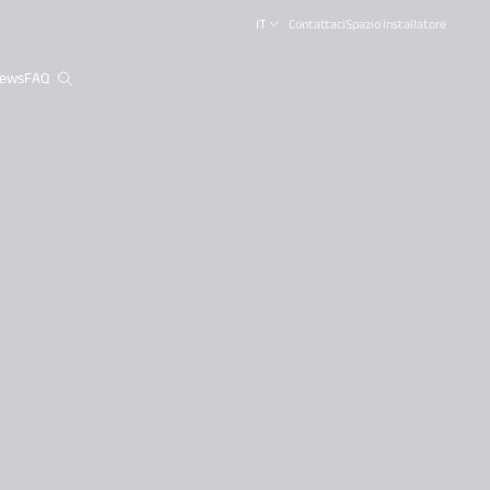
IT
Contattaci
Spazio Installatore
ews
FAQ
close