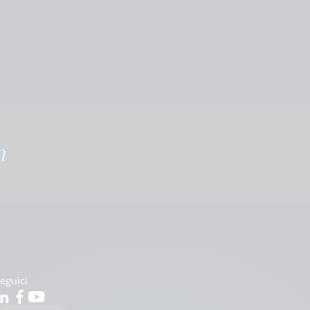
m
eguici