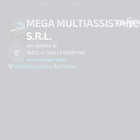
Mappa Installatori Partner Daitem
MEGA MULTIASSISTANC
search.label
S.R.L.
VIA VERONA 10
36077, ALTAVILLA VICENTINA
Apri in Google Maps
Richiedi un preventivo
Chiamaci