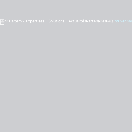
E
uvrir Daitem
Expertises
Solutions
Actualités
Partenaires
FAQ
Trouver mon