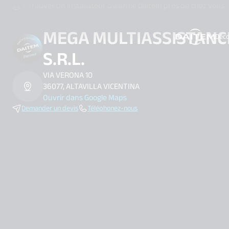
Trouver un installateur d’alarme Daitem près de chez vous
MEGA MULTIASSISTANC
Déco
search.label
S.R.L.
VIA VERONA 10
36077, ALTAVILLA VICENTINA
Ouvrir dans Google Maps
Demander un devis
Téléphonez-nous