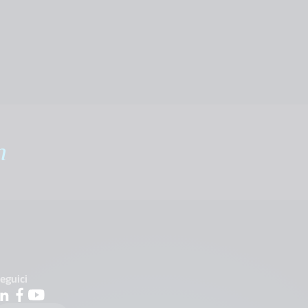
m
eguici