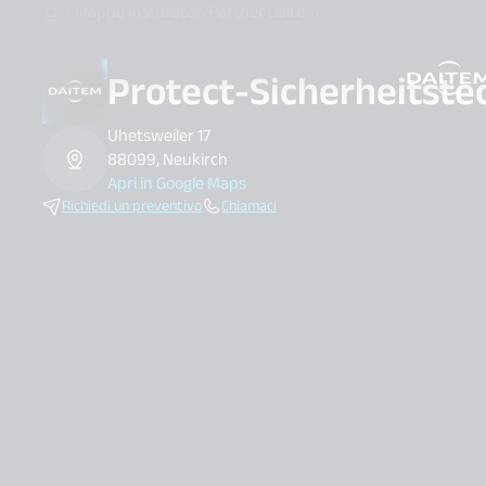
Mappa Installatori Partner Daitem
Protect-Sicherheitste
search.label
Uhetsweiler 17
88099, Neukirch
Apri in Google Maps
Richiedi un preventivo
Chiamaci