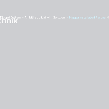
chnik
Scopri Daitem
Ambiti applicativi
Soluzioni
Mappa Installatori Partner
N