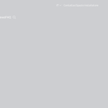
IT
Contattaci
Spazio Installatore
ews
FAQ
close