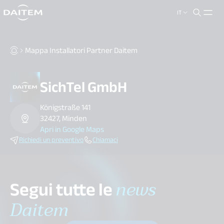
IT
search.label
close
Mappa Installatori Partner Daitem
SichTel GmbH
Königstraße 141
32427, Minden
Apri in Google Maps
Richiedi un preventivo
Chiamaci
Segui tutte le
news
Daitem