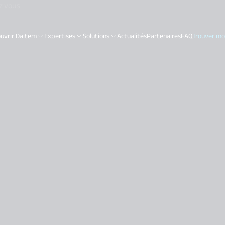
z vous
uvrir Daitem
Expertises
Solutions
Actualités
Partenaires
FAQ
Trouver mon