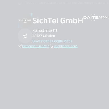
Trouver un installateur d’alarme Daitem près de che
SichTel GmbH
Déco
search.label
Königstraße 141
32427, Minden
Ouvrir dans Google Maps
Demander un devis
Téléphonez-nous