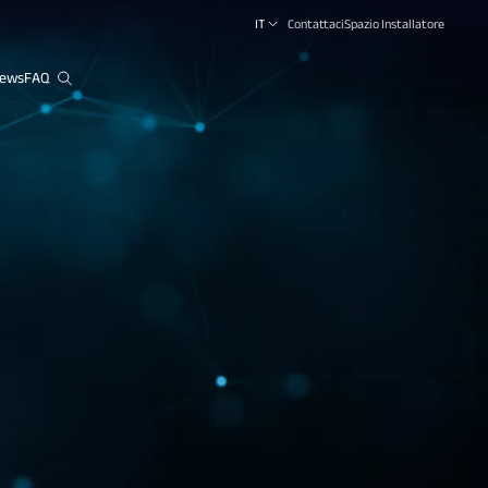
IT
Contattaci
Spazio Installatore
ews
FAQ
close