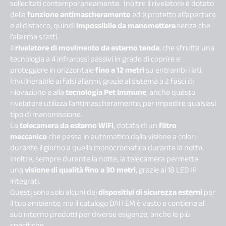
sollecitati contemporaneamente. Inoltre il rivelatore è dotato
della
funzione antimascheramento
ed è protetto all’apertura
e al distacco, quindi
impossibile da manomettere
senza che
l’allarme scatti.
Il
rivelatore di movimento da esterno tenda
, che sfrutta una
tecnologia a 4 infrarossi passivi in grado di coprire e
proteggere in orizzontale
fino a 12 metri
su entrambi i lati.
Invulnerabile ai falsi allarmi, grazie al sistema a 2 fasci di
rilevazione e alla
tecnologia Pet Immune
, anche questo
rivelatore utilizza l’antimascheramento, per impedire qualsiasi
tipo di manomissione.
La
telecamera da esterno WiFi
, dotata di un
filtro
meccanico
che passa in automatico dalla visione a colori
durante il giorno a quella monocromatica durante la notte.
Inoltre, sempre durante la notte, la telecamera permette
una
visione di qualità fino a 30 metri
, grazie ai 18 LED IR
integrati.
Questi sono solo alcuni dei
dispositivi di sicurezza esterni
per
il tuo ambiente, ma il catalogo DAITEM è vasto e contiene al
suo interno prodotti per diverse esigenze, anche le più
specifiche.