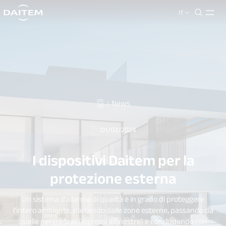
IT
search.label
close
News
01/02/2024
I dispositivi Daitem per la
protezione esterna
Un sistema d’allarme di qualità è in grado di proteggere
l’intero ambiente, partendo dalle zone esterne, passando da
quelle perimetrali (ingressi e finestre) e concludendo con