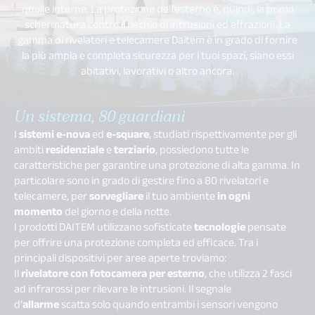
quelle interne. La protezione dell’esterno è, quindi, la prima
schermatura contro il rischio di intrusioni ed effrazioni. La
gamma di rivelatori e telecamere Daitem è in grado di fornire
la più ampia e completa sicurezza per i tuoi spazi, siano essi
abitativi, lavorativi o altro ancora.
Un sistema, 80 guardiani
I
sistemi e-nova
ed
e-square
, studiati rispettivamente per gli
ambiti
residenziale
e
terziario
, possiedono tutte le
caratteristiche per garantire una protezione di alta gamma. In
particolare sono in grado di gestire fino a 80 rivelatori e
telecamere, per
sorvegliare
il tuo ambiente
in ogni
momento
del giorno e della notte.
I prodotti DAITEM utilizzano sofisticate
tecnologie
pensate
per offrire una protezione completa ed efficace. Tra i
principali dispositivi per aree aperte troviamo:
Il
rivelatore con fotocamera per esterno
, che utilizza 2 fasci
ad infrarossi per rilevare le intrusioni. Il segnale
d’
allarme
scatta solo quando entrambi i sensori vengono