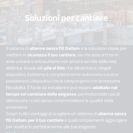
Soluzioni per cantiere
Scopri cosa Daitem può offrirti
Il sistema di
allarme senza fili Daitem
è la soluzione ideale per
mettere in
sicurezza il tuo cantiere
, sia che esso si trovi in
aree urbane o extraurbane non ancora servite dalla rete
elettrica. Grazie alle
pile al litio
che alimentano i singoli
dispositivi, il sistema è completamente autonomo e potrai
posizionare i dispositivi che lo compongono con la massima
flessibilità. È facile da installare e può essere
adattato nel
tempo col cambiare delle esigenze
, permettendoti così di
ottimizzare i costi senza compromettere la qualità della
protezione.
Scopri tutti i vantaggi di scegliere un sistema di
allarme senza
fili Daitem per il tuo cantiere
e quali complementi aggiungere
per adattarlo perfettamente alle tue esigenze.