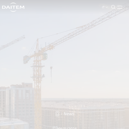
IT
search.label
close
News
01/11/2024