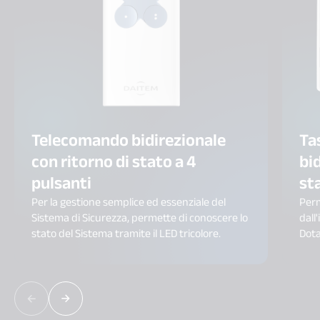
Telecomando bidirezionale
Ta
con ritorno di stato a 4
bi
pulsanti
st
Per la gestione semplice ed essenziale del
Perm
Sistema di Sicurezza, permette di conoscere lo
dall
stato del Sistema tramite il LED tricolore.
Dota
colo
alla