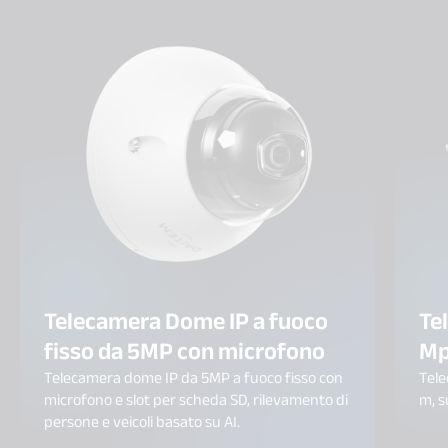
Telecamera Dome IP a fuoco
Te
fisso da 5MP con microfono
Mp
Telecamera dome IP da 5MP a fuoco fisso con
Tele
microfono e slot per scheda SD, rilevamento di
m, s
persone e veicoli basato su AI.