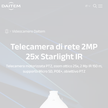
IT
search.label
close
Videocamere Daitem
Telecamera di rete 2MP
25x Starlight IR
Telecamera motorizzata PTZ, zoom ottico 25x, 2 Mp IR 150 m,
supporto Micro SD, POE+, obiettivo PTZ