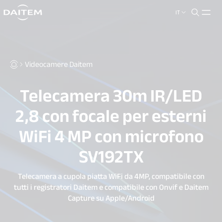
IT
search.label
close
Videocamere Daitem
Telecamera 30m IR/LED
2,8 con focale per esterni
WiFi 4 MP con microfono
SV192TX
Telecamera a cupola piatta WiFi da 4MP, compatibile con
tutti i registratori Daitem e compatibile con Onvif e Daitem
Capture su Apple/Android