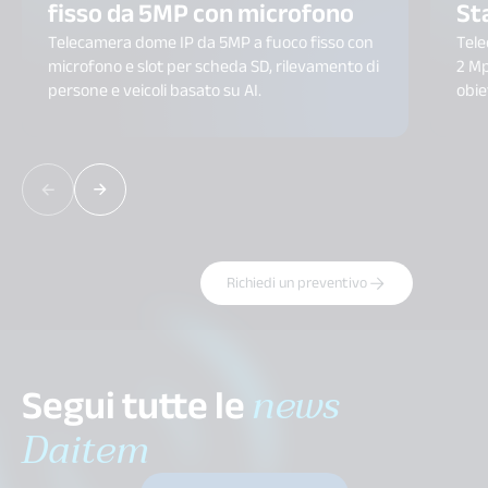
fisso da 5MP con microfono
Sta
Telecamera dome IP da 5MP a fuoco fisso con
Tele
microfono e slot per scheda SD, rilevamento di
2 Mp
persone e veicoli basato su AI.
obie
Richiedi un preventivo
Segui tutte le
news
Daitem